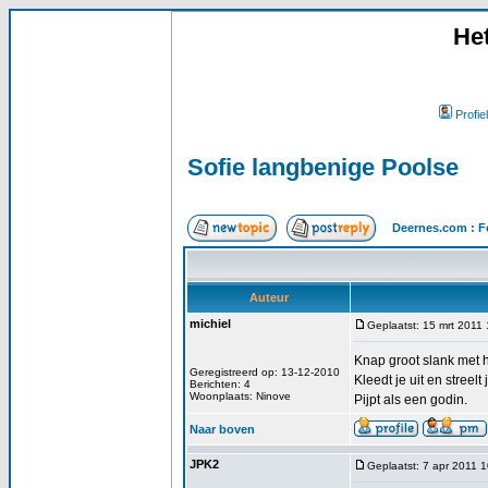
He
Profiel
Sofie langbenige Poolse
Deernes.com : F
Auteur
michiel
Geplaatst: 15 mrt 2011
Knap groot slank met h
Geregistreerd op: 13-12-2010
Kleedt je uit en streel
Berichten: 4
Woonplaats: Ninove
Pijpt als een godin.
Naar boven
JPK2
Geplaatst: 7 apr 2011 