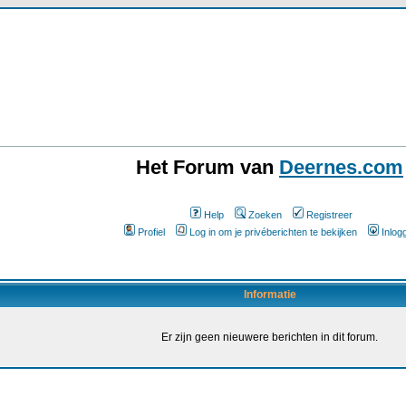
Het Forum van
Deernes.com
Help
Zoeken
Registreer
Profiel
Log in om je privéberichten te bekijken
Inlog
Informatie
Er zijn geen nieuwere berichten in dit forum.