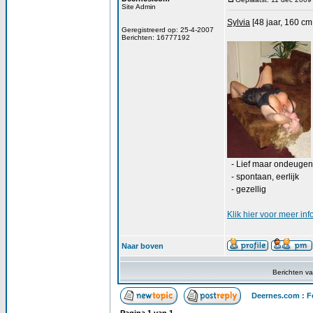
Site Admin
Sylvia
[48 jaar, 160 cm
Geregistreerd op: 25-4-2007
Berichten: 16777192
- Lief maar ondeuge
- spontaan, eerlijk
- gezellig
Klik
hier
voor meer inf
Naar boven
Berichten v
Deernes.com : F