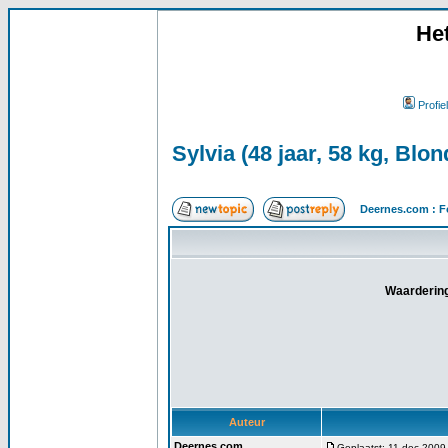
He
Profiel
Sylvia (48 jaar, 58 kg, Blon
Deernes.com : F
Waardering
Auteur
Deernes.com
Geplaatst: 11 dec 2009