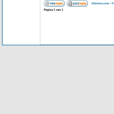
Deernes.com : F
Pagina
1
van
1