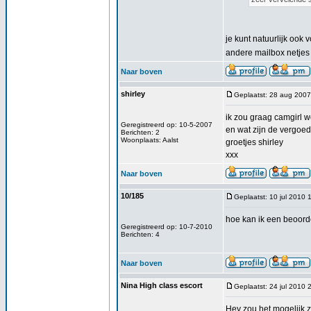
je kunt natuurlijk ook
andere mailbox netje
Naar boven
shirley
Geplaatst: 28 aug 2007
ik zou graag camgirl w
Geregistreerd op: 10-5-2007
en wat zijn de vergo
Berichten: 2
Woonplaats: Aalst
groetjes shirley
xxx
Naar boven
10/185
Geplaatst: 10 jul 2010 
hoe kan ik een beoord
Geregistreerd op: 10-7-2010
Berichten: 4
Naar boven
Nina High class escort
Geplaatst: 24 jul 2010 
Hey zou het mogelijk z