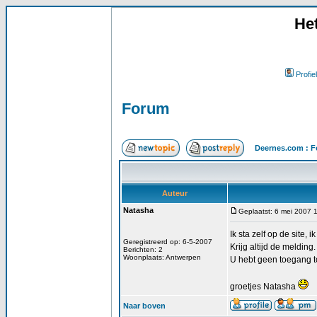
He
Profiel
Forum
Deernes.com : F
Auteur
Natasha
Geplaatst: 6 mei 2007 
Ik sta zelf op de site,
Geregistreerd op: 6-5-2007
Krijg altijd de melding.
Berichten: 2
Woonplaats: Antwerpen
U hebt geen toegang to
groetjes Natasha
Naar boven