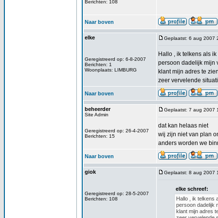
Berichten: 108
Naar boven
elke
Geplaatst: 6 aug 2007 
Hallo , ik telkens als 
Geregistreerd op: 6-8-2007
persoon dadelijk mijn 
Berichten: 1
Woonplaats: LIMBURG
klant mijn adres te zi
zeer vervelende situati
Naar boven
beheerder
Geplaatst: 7 aug 2007 
Site Admin
dat kan helaas niet
Geregistreerd op: 26-4-2007
wij zijn niet van pla
Berichten: 15
anders worden we bin
Naar boven
giok
Geplaatst: 8 aug 2007 
elke schreef:
Geregistreerd op: 28-5-2007
Hallo , ik telkens
Berichten: 108
persoon dadelijk m
klant mijn adres t
zeer vervelende si