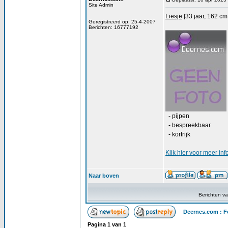
Site Admin
Liesje
[33 jaar, 162 cm
Geregistreerd op: 25-4-2007
Berichten: 16777192
- pijpen
- bespreekbaar
- kortrijk
Klik
hier
voor meer inf
Naar boven
Berichten v
Deernes.com : F
Pagina
1
van
1