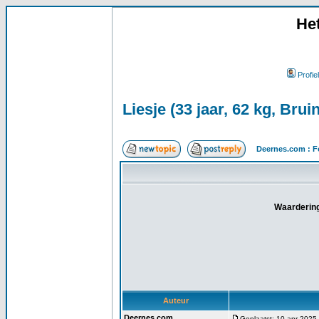
He
Profiel
Liesje (33 jaar, 62 kg, Bruin
Deernes.com : F
Waardering
Auteur
Deernes.com
Geplaatst: 10 apr 2025