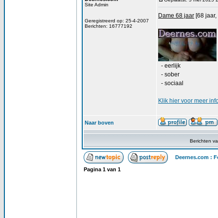
Site Admin
Dame 68 jaar
[68 jaar,
Geregistreerd op: 25-4-2007
Berichten: 16777192
- eerlijk
- sober
- sociaal
Klik
hier
voor meer inf
Naar boven
Berichten v
Deernes.com : F
Pagina
1
van
1