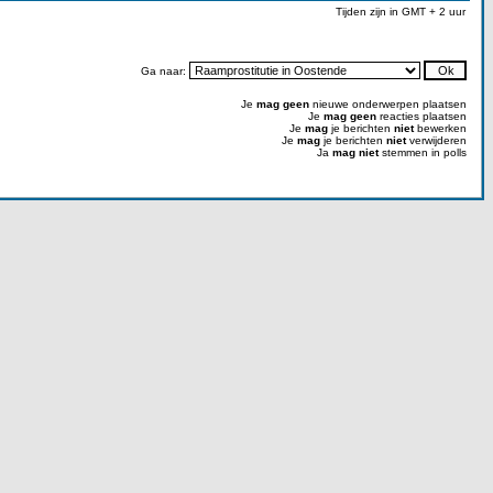
Tijden zijn in GMT + 2 uur
Ga naar:
Je
mag geen
nieuwe onderwerpen plaatsen
Je
mag geen
reacties plaatsen
Je
mag
je berichten
niet
bewerken
Je
mag
je berichten
niet
verwijderen
Ja
mag niet
stemmen in polls