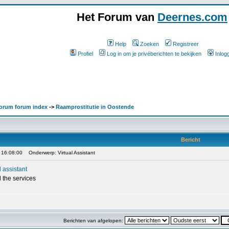
Het Forum van
Deernes.com
Help
Zoeken
Registreer
Profiel
Log in om je privéberichten te bekijken
Inlog
orum forum index
->
Raamprostitutie in Oostende
Bericht
 16:08:00
Onderwerp: Virtual Assistant
l assistant
l the services
Berichten van afgelopen: