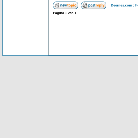
Deernes.com : F
Pagina
1
van
1