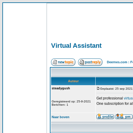
Virtual Assistant
Deernes.com : F
Auteur
steadygush
Geplaatst: 25 sep 2021
Get professional
virtua
Geregistreerd op: 25-9-2021
One subscription for al
Berichten: 1
Naar boven