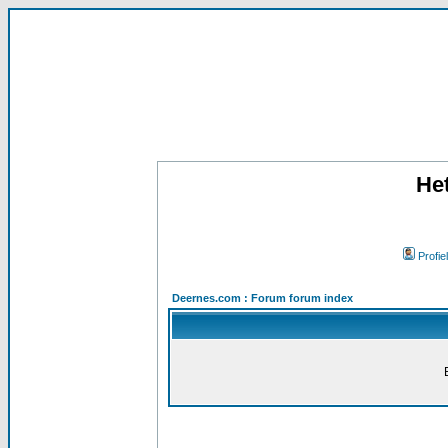
He
Profiel
Deernes.com : Forum forum index