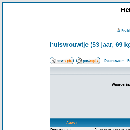
He
Profiel
huisvrouwtje (53 jaar, 69 
Deernes.com : F
Waardering
Auteur
Deernes.com
Geplaatst: 8 apr 2021 