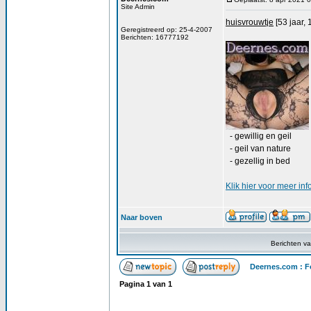
Site Admin
huisvrouwtje
[53 jaar, 
Geregistreerd op: 25-4-2007
Berichten: 16777192
- gewillig en geil
- geil van nature
- gezellig in bed
Klik
hier
voor meer inf
Naar boven
Berichten v
Deernes.com : F
Pagina
1
van
1