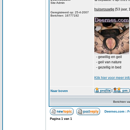
Site Admin
huisvrouwtje
[53 jaar, 
Geregistreerd op: 25-4-2007
Berichten: 16777192
- gewillig en geil
- geil van nature
- gezellig in bed
Klik
hier
voor meer inf
Naar boven
Berichten v
Deernes.com : F
Pagina
1
van
1