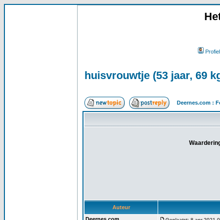
He
Profiel
huisvrouwtje (53 jaar, 69 
Deernes.com : F
Waardering
Auteur
Deernes.com
Geplaatst: 8 apr 2021 