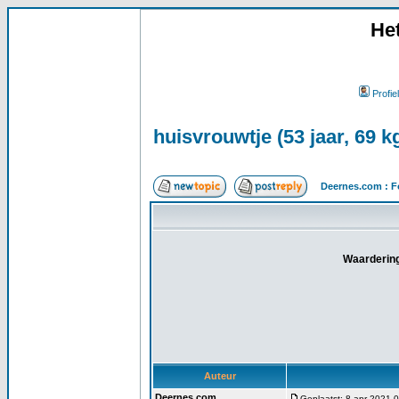
He
Profiel
huisvrouwtje (53 jaar, 69 
Deernes.com : F
Waardering
Auteur
Deernes.com
Geplaatst: 8 apr 2021 