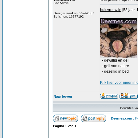
Site Admin
huisvrouwtje
[53 jaar, 
Geregistreerd op: 25-4-2007
Berichten: 16777192
- gewillig en geil
- geil van nature
- gezellig in bed
Klik
hier
voor meer inf
Naar boven
Berichten v
Deernes.com : F
Pagina
1
van
1