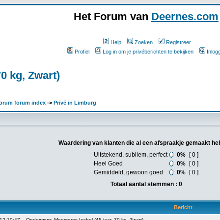
Het Forum van
Deernes.com
Help
Zoeken
Registreer
Profiel
Log in om je privéberichten te bekijken
Inlog
70 kg, Zwart)
orum forum index
->
Privé in Limburg
Waardering van klanten die al een afspraakje gemaakt he
Uitstekend, subliem, perfect
0%
[ 0 ]
Heel Goed
0%
[ 0 ]
Gemiddeld, gewoon goed
0%
[ 0 ]
Totaal aantal stemmen : 0
Bericht
 12:10:47
Onderwerp: Meesteres Isabel (45 jaar, 70 kg, Zwart)