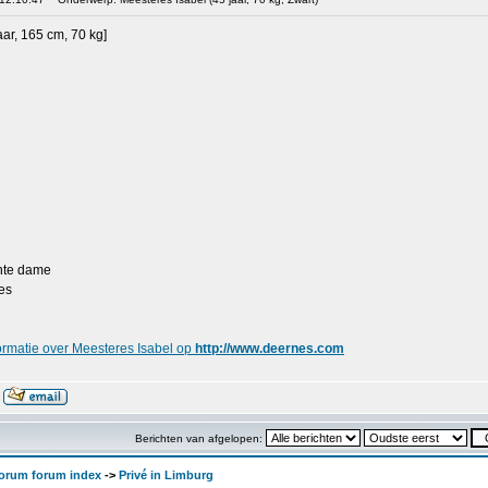
aar, 165 cm, 70 kg]
nte dame
es
ormatie over Meesteres Isabel op
http://www.deernes.com
Berichten van afgelopen:
orum forum index
->
Privé in Limburg