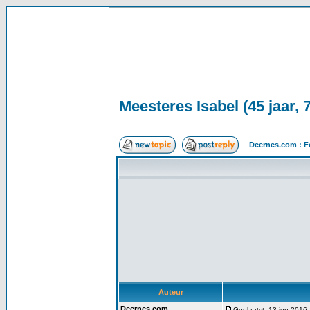
Meesteres Isabel (45 jaar, 
Deernes.com : F
Auteur
Deernes.com
Geplaatst: 13 jun 2016