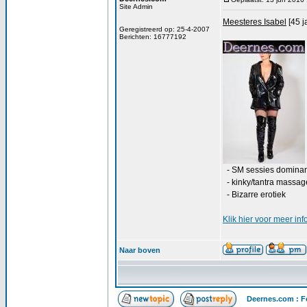
Site Admin
Meesteres Isabel
[45 j
Geregistreerd op: 25-4-2007
Berichten: 16777192
- SM sessies domina
- kinky/tantra massag
- Bizarre erotiek
Klik
hier
voor meer inf
Naar boven
Deernes.com : F