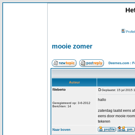
He
Profiel
mooie zomer
Deernes.com : F
Auteur
fileberto
Geplaatst: 15 jul 2015 
hallo
Geregistreerd op: 3-6-2012
Berichten: 14
zaterdag laatst eens 
eens door mooie roome
tekeren
Naar boven