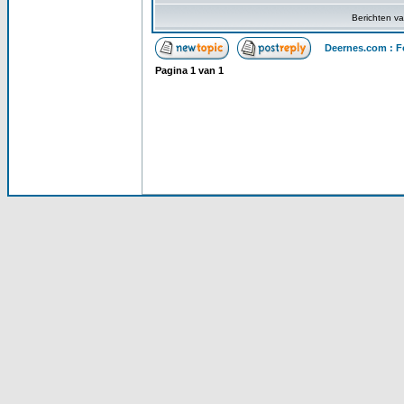
Berichten v
Deernes.com : F
Pagina
1
van
1