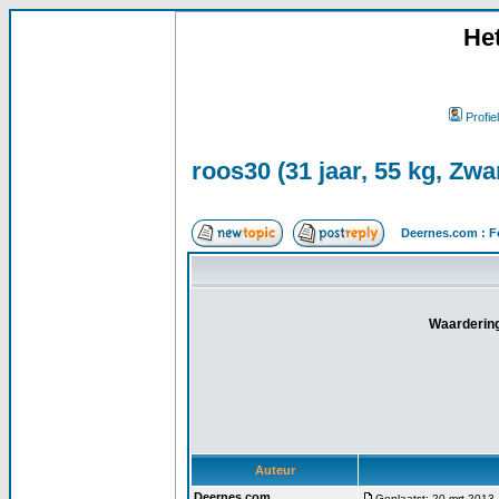
He
Profiel
roos30 (31 jaar, 55 kg, Zwa
Deernes.com : F
Waardering
Auteur
Deernes.com
Geplaatst: 20 mrt 2013