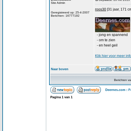
Site Admin
roos30
[31 jaar, 171 c
Geregistreerd op: 25-4-2007
Berichten: 16777192
- jong en spannend
- om te zien
- en heel geil
Klik
hier
voor meer inf
Naar boven
Berichten v
Deernes.com : F
Pagina
1
van
1