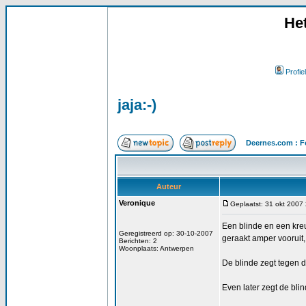
He
Profiel
jaja:-)
Deernes.com : F
Auteur
Veronique
Geplaatst: 31 okt 2007
Een blinde en een kre
Geregistreerd op: 30-10-2007
geraakt amper vooruit, 
Berichten: 2
Woonplaats: Antwerpen
De blinde zegt tegen d
Even later zegt de blin