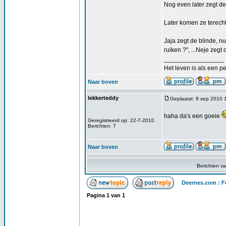
Nog even later zegt de
Later komen ze terecht
Jaja zegt de blinde, n
ruiken ?", ...Neje zegt 
_________________
Het leven is als een pe
Naar boven
lekkerteddy
Geplaatst: 9 sep 2010 
haha da's een goeie
Geregistreerd op: 22-7-2010
Berichten: 7
Naar boven
Berichten v
Deernes.com : F
Pagina
1
van
1