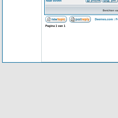
Naar boven
Berichten v
Deernes.com : F
Pagina
1
van
1