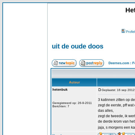
He
Profiel
uit de oude doos
Deernes.com : F
Auteur
hetenbuk
Geplaatst: 16 sep 2012
3 katinnen zitten op d
Geregistreerd op: 26-9-2011
zegt de eerste, pff wa
Berichten: 7
das alles,
zegt de tweede, ik werk
de derde krom van het la
jaja, s morgens een ka