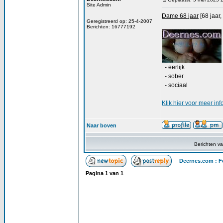
Site Admin
Dame 68 jaar
[68 jaar,
Geregistreerd op: 25-4-2007
Berichten: 16777192
- eerlijk
- sober
- sociaal
Klik
hier
voor meer inf
Naar boven
Berichten v
Deernes.com : F
Pagina
1
van
1