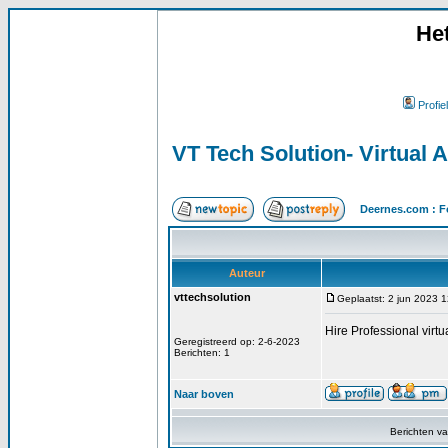
He
Profiel
VT Tech Solution- Virtual 
Deernes.com : F
Auteur
vttechsolution
Geplaatst: 2 jun 2023 
Hire Professional virtu
Geregistreerd op: 2-6-2023
Berichten: 1
Naar boven
Berichten v