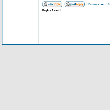
Deernes.com : F
Pagina
1
van
1