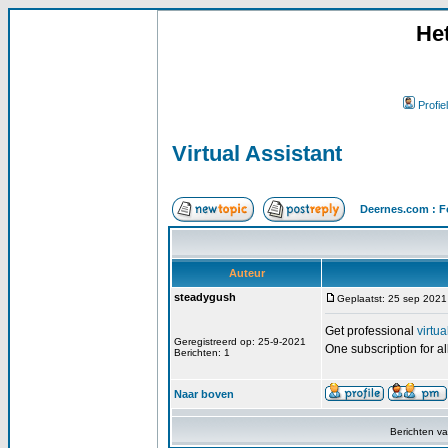
He
Profiel
Virtual Assistant
Deernes.com : F
Auteur
steadygush
Geplaatst: 25 sep 2021
Get professional
virtua
Geregistreerd op: 25-9-2021
One subscription for al
Berichten: 1
Naar boven
Berichten v