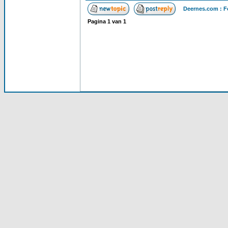
Deernes.com : F
Pagina
1
van
1