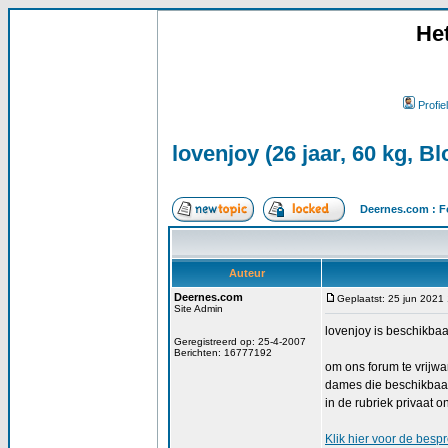
He
Profiel
lovenjoy (26 jaar, 60 kg, Bl
Deernes.com : F
Auteur
Deernes.com
Geplaatst: 25 jun 2021
Site Admin
lovenjoy is beschikbaa
Geregistreerd op: 25-4-2007
Berichten: 16777192
om ons forum te vrijw
dames die beschikbaar
in de rubriek privaat o
Klik
hier
voor de bespre