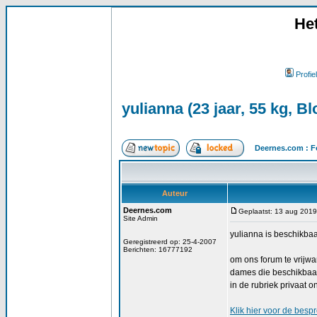
He
Profiel
yulianna (23 jaar, 55 kg, Bl
Deernes.com : F
Auteur
Deernes.com
Geplaatst: 13 aug 2019
Site Admin
yulianna is beschikbaa
Geregistreerd op: 25-4-2007
Berichten: 16777192
om ons forum te vrijw
dames die beschikbaar
in de rubriek privaat o
Klik
hier
voor de bespre