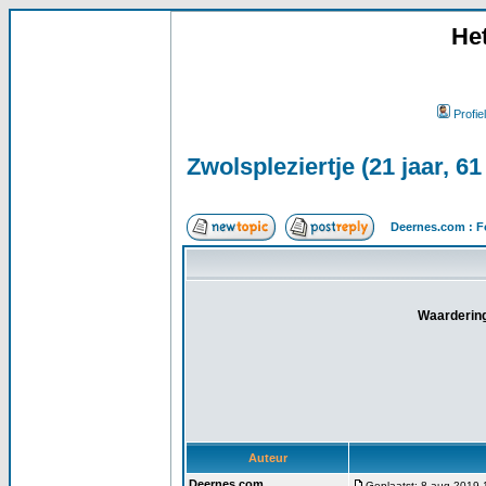
He
Profiel
Zwolspleziertje (21 jaar, 61
Deernes.com : F
Waardering
Auteur
Deernes.com
Geplaatst: 8 aug 2019 