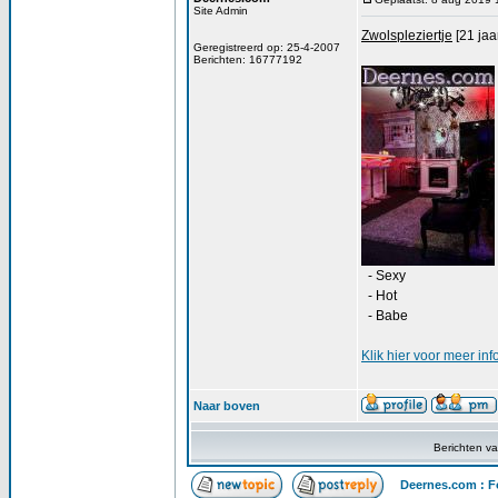
Site Admin
Zwolspleziertje
[21 jaa
Geregistreerd op: 25-4-2007
Berichten: 16777192
- Sexy
- Hot
- Babe
Klik
hier
voor meer info
Naar boven
Berichten v
Deernes.com : F