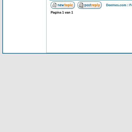
Deernes.com : F
Pagina
1
van
1