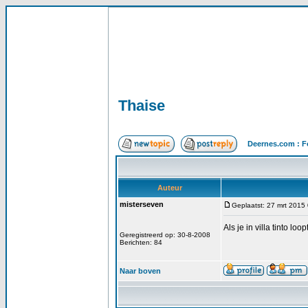
Thaise
Deernes.com : F
Auteur
misterseven
Geplaatst: 27 mrt 2015
Als je in villa tinto lo
Geregistreerd op: 30-8-2008
Berichten: 84
Naar boven