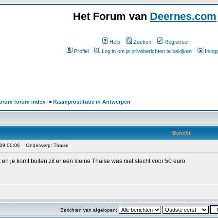
Het Forum van
Deernes.com
Help
Zoeken
Registreer
Profiel
Log in om je privéberichten te bekijken
Inlog
orum forum index
->
Raamprostitutie in Antwerpen
Bericht
 09:00:06
Onderwerp: Thaise
opt en je komt buiten zit er een kleine Thaise was niet slecht voor 50 euro
Berichten van afgelopen: