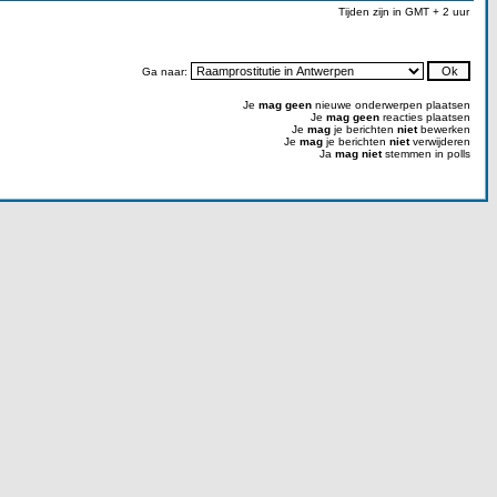
Tijden zijn in GMT + 2 uur
Ga naar:
Je
mag geen
nieuwe onderwerpen plaatsen
Je
mag geen
reacties plaatsen
Je
mag
je berichten
niet
bewerken
Je
mag
je berichten
niet
verwijderen
Ja
mag niet
stemmen in polls