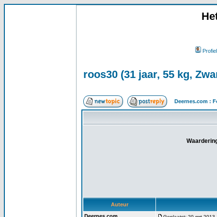
He
Profiel
roos30 (31 jaar, 55 kg, Zwa
Deernes.com : F
Waardering
Auteur
Deernes.com
Geplaatst: 20 mrt 2013