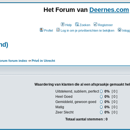
Het Forum van
Deernes.com
Help
Zoeken
Registreer
Profiel
Log in om je privéberichten te bekijken
Inlog
nd)
orum forum index
->
Privé in Utrecht
Waardering van klanten die al een afspraakje gemaakt he
Uitstekend, subliem, perfect
0%
[ 0 ]
Heel Goed
0%
[ 0 ]
Gemiddeld, gewoon goed
0%
[ 0 ]
Matig
0%
[ 0 ]
Zeer Slecht
0%
[ 0 ]
Totaal aantal stemmen : 0