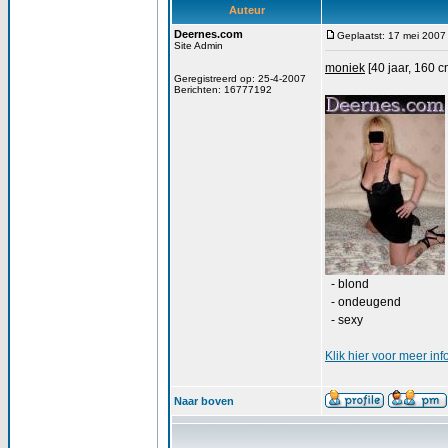
Auteur
Deernes.com
Geplaatst: 17 mei 2007
Site Admin
moniek
[40 jaar, 160 c
Geregistreerd op: 25-4-2007
Berichten: 16777192
- blond
- ondeugend
- sexy
Klik
hier
voor meer inf
Naar boven