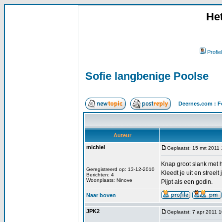
He
Profiel
Sofie langbenige Poolse
Deernes.com : F
Auteur
michiel
Geplaatst: 15 mrt 2011
Knap groot slank met h
Geregistreerd op: 13-12-2010
Kleedt je uit en streel
Berichten: 4
Woonplaats: Ninove
Pijpt als een godin.
Naar boven
JPK2
Geplaatst: 7 apr 2011 