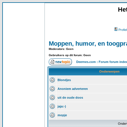
He
Profiel
Moppen, humor, en toogpr
Moderators: Geen
Gebruikers op dit forum: Geen
Deernes.com : Forum forum inde
Onderwerpen
Blondjes
Anoniem adverteren
uit de oude doos
jaja:-)
mopje
Onder