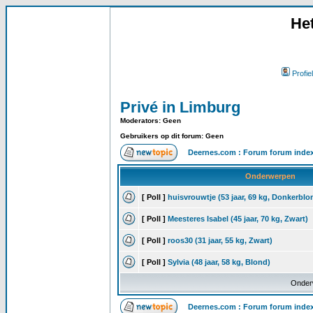
He
Profiel
Privé in Limburg
Moderators: Geen
Gebruikers op dit forum: Geen
Deernes.com : Forum forum inde
Onderwerpen
[ Poll ]
huisvrouwtje (53 jaar, 69 kg, Donkerblo
[ Poll ]
Meesteres Isabel (45 jaar, 70 kg, Zwart)
[ Poll ]
roos30 (31 jaar, 55 kg, Zwart)
[ Poll ]
Sylvia (48 jaar, 58 kg, Blond)
Onder
Deernes.com : Forum forum inde