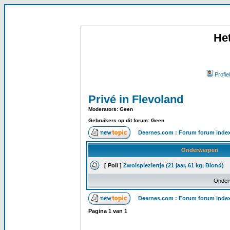
He
Profiel
Privé in Flevoland
Moderators: Geen
Gebruikers op dit forum: Geen
Deernes.com : Forum forum inde
Onderwerpen
[ Poll ]
Zwolspleziertje (21 jaar, 61 kg, Blond)
Onder
Deernes.com : Forum forum inde
Pagina
1
van
1