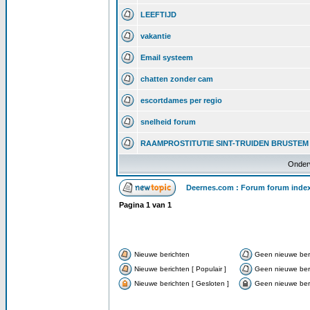
LEEFTIJD
vakantie
Email systeem
chatten zonder cam
escortdames per regio
snelheid forum
RAAMPROSTITUTIE SINT-TRUIDEN BRUSTEM
Onder
Deernes.com : Forum forum inde
Pagina
1
van
1
Nieuwe berichten
Geen nieuwe ber
Nieuwe berichten [ Populair ]
Geen nieuwe beri
Nieuwe berichten [ Gesloten ]
Geen nieuwe beri