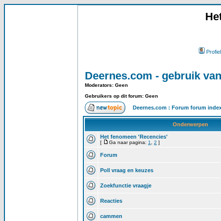
He
Profiel
Deernes.com - gebruik van
Moderators: Geen
Gebruikers op dit forum: Geen
Deernes.com : Forum forum inde
Onderwerpen
Het fenomeen 'Recencies'
[
Ga naar pagina:
1
,
2
]
Forum
Poll vraag en keuzes
Zoekfunctie vraagje
Reacties
cammen