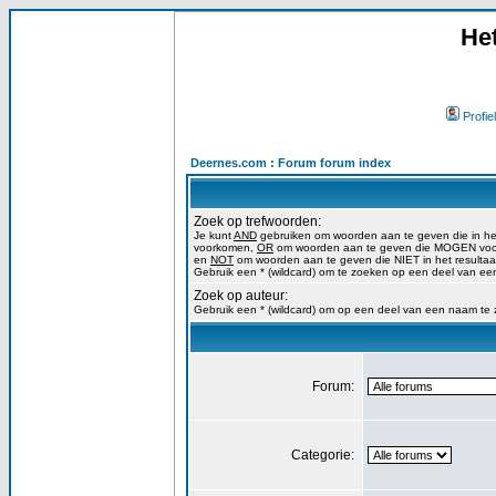
He
Profiel
Deernes.com : Forum forum index
Zoek op trefwoorden:
Je kunt
AND
gebruiken om woorden aan te geven die in h
voorkomen,
OR
om woorden aan te geven die MOGEN voork
en
NOT
om woorden aan te geven die NIET in het resulta
Gebruik een * (wildcard) om te zoeken op een deel van ee
Zoek op auteur:
Gebruik een * (wildcard) om op een deel van een naam te
Forum:
Categorie: