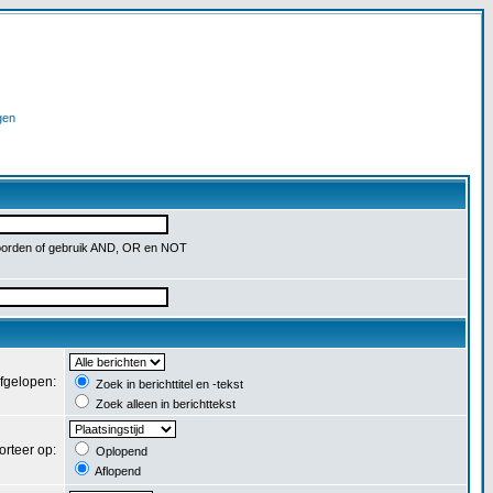
gen
orden of gebruik AND, OR en NOT
afgelopen:
Zoek in berichttitel en -tekst
Zoek alleen in berichttekst
orteer op:
Oplopend
Aflopend