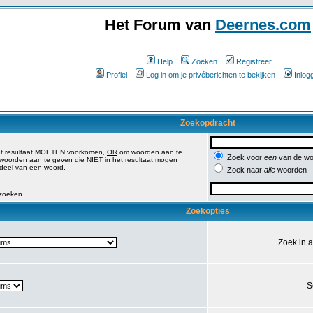
Het Forum van
Deernes.com
Help
Zoeken
Registreer
Profiel
Log in om je privéberichten te bekijken
Inlog
Zoekopdracht
et resultaat MOETEN voorkomen,
OR
om woorden aan te
Zoek voor
een
van de wo
oorden aan te geven die NIET in het resultaat mogen
 deel van een woord.
Zoek naar
alle
woorden
 zoeken.
Zoekopties
Zoek in 
S