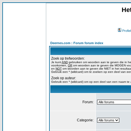
He
Profiel
Deernes.com : Forum forum index
Zoek op trefwoorden:
Je kunt
AND
gebruiken om woorden aan te geven die in h
voorkomen,
OR
om woorden aan te geven die MOGEN voork
en
NOT
om woorden aan te geven die NIET in het resulta
Gebruik een * (wildcard) om te zoeken op een deel van ee
Zoek op auteur:
Gebruik een * (wildcard) om op een deel van een naam te
Forum:
Categorie: