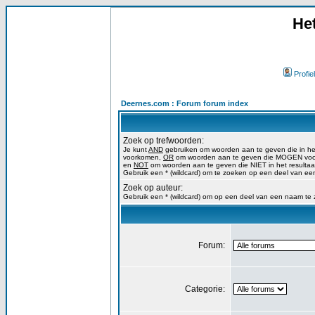
He
Profiel
Deernes.com : Forum forum index
Zoek op trefwoorden:
Je kunt
AND
gebruiken om woorden aan te geven die in h
voorkomen,
OR
om woorden aan te geven die MOGEN voork
en
NOT
om woorden aan te geven die NIET in het resulta
Gebruik een * (wildcard) om te zoeken op een deel van ee
Zoek op auteur:
Gebruik een * (wildcard) om op een deel van een naam te
Forum:
Categorie: