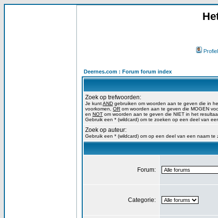
He
Profiel
Deernes.com : Forum forum index
Zoek op trefwoorden:
Je kunt
AND
gebruiken om woorden aan te geven die in h
voorkomen,
OR
om woorden aan te geven die MOGEN voork
en
NOT
om woorden aan te geven die NIET in het resulta
Gebruik een * (wildcard) om te zoeken op een deel van ee
Zoek op auteur:
Gebruik een * (wildcard) om op een deel van een naam te
Forum:
Categorie: