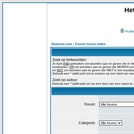
He
Profiel
Deernes.com : Forum forum index
Zoek op trefwoorden:
Je kunt
AND
gebruiken om woorden aan te geven die in h
voorkomen,
OR
om woorden aan te geven die MOGEN voork
en
NOT
om woorden aan te geven die NIET in het resulta
Gebruik een * (wildcard) om te zoeken op een deel van ee
Zoek op auteur:
Gebruik een * (wildcard) om op een deel van een naam te
Forum:
Categorie: