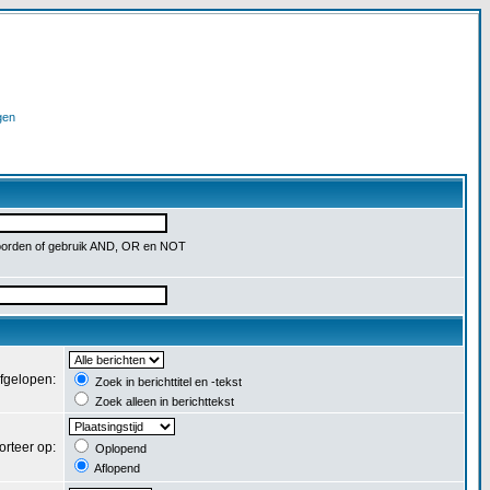
gen
orden of gebruik AND, OR en NOT
afgelopen:
Zoek in berichttitel en -tekst
Zoek alleen in berichttekst
orteer op:
Oplopend
Aflopend