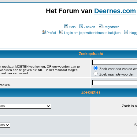
Het Forum van
Deernes.com
Help
Zoeken
Registreer
Profiel
Log in om je privéberichten te bekijken
Inlog
Zoekopdracht
et resultaat MOETEN voorkomen,
OR
om woorden aan te
Zoek voor
een
van de wo
oorden aan te geven die NIET in het resultaat mogen
 deel van een woord.
Zoek naar
alle
woorden
 zoeken.
Zoekopties
Zoek in 
S