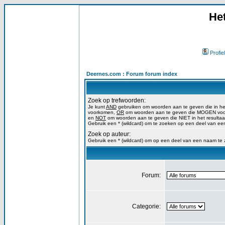
He
Profiel
Deernes.com : Forum forum index
Zoek op trefwoorden:
Je kunt
AND
gebruiken om woorden aan te geven die in h
voorkomen,
OR
om woorden aan te geven die MOGEN voork
en
NOT
om woorden aan te geven die NIET in het resulta
Gebruik een * (wildcard) om te zoeken op een deel van ee
Zoek op auteur:
Gebruik een * (wildcard) om op een deel van een naam te
Forum:
Categorie: