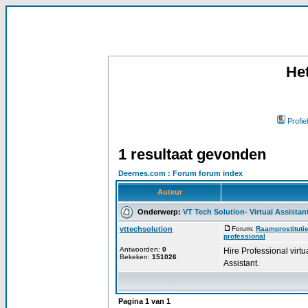
He
Profiel
1 resultaat gevonden
Deernes.com : Forum forum index
Auteur
Onderwerp:
VT Tech Solution- Virtual Assistan
vttechsolution
Forum:
Raamprostituti
professional
Antwoorden:
0
Hire Professional virtua
Bekeken:
151026
Assistant.
Pagina
1
van
1