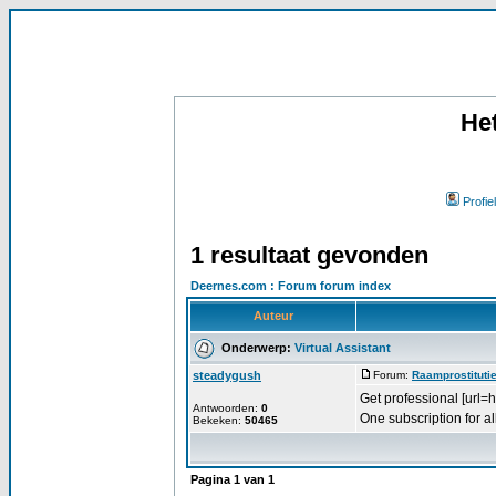
He
Profiel
1 resultaat gevonden
Deernes.com : Forum forum index
Auteur
Onderwerp:
Virtual Assistant
steadygush
Forum:
Raamprostituti
Get professional [url=h
Antwoorden:
0
One subscription for al
Bekeken:
50465
Pagina
1
van
1