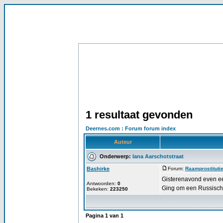
1 resultaat gevonden
Deernes.com : Forum forum index
Auteur
Onderwerp:
Iana Aarschotstraat
Bashirke
Forum:
Raamprostitutie
Gisterenavond even ee
Antwoorden:
0
Ging om een Russisch 
Bekeken:
223250
Pagina
1
van
1