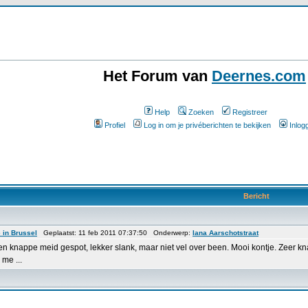
Het Forum van
Deernes.com
Help
Zoeken
Registreer
Profiel
Log in om je privéberichten te bekijken
Inlog
Bericht
 in Brussel
Geplaatst: 11 feb 2011 07:37:50 Onderwerp:
Iana Aarschotstraat
n knappe meid gespot, lekker slank, maar niet vel over been. Mooi kontje. Zeer k
me ...