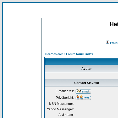
He
Profiel
Deernes.com : Forum forum index
Avatar
Contact Slave68
E-mailadres:
Privébericht:
MSN Messenger:
Yahoo Messenger:
AIM naam: