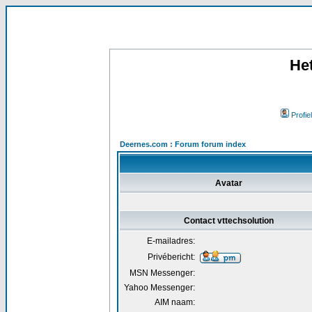
He
Profiel
Deernes.com : Forum forum index
Avatar
Contact vttechsolution
E-mailadres:
Privébericht:
MSN Messenger:
Yahoo Messenger:
AIM naam: