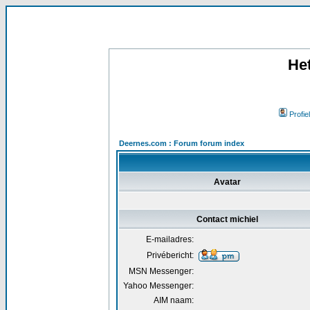
He
Profiel
Deernes.com : Forum forum index
Avatar
Contact michiel
E-mailadres:
Privébericht:
MSN Messenger:
Yahoo Messenger:
AIM naam: