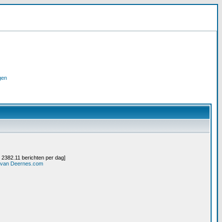
gen
/ 2382.11 berichten per dag]
n van Deernes.com