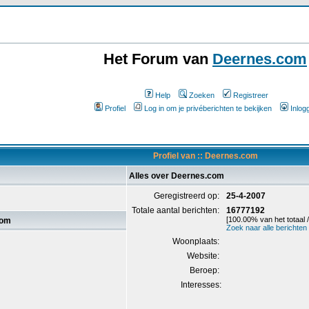
Het Forum van
Deernes.com
Help
Zoeken
Registreer
Profiel
Log in om je privéberichten te bekijken
Inlog
Profiel van :: Deernes.com
Alles over Deernes.com
Geregistreerd op:
25-4-2007
Totale aantal berichten:
16777192
[100.00% van het totaal 
com
Zoek naar alle berichte
Woonplaats:
Website:
Beroep:
Interesses: