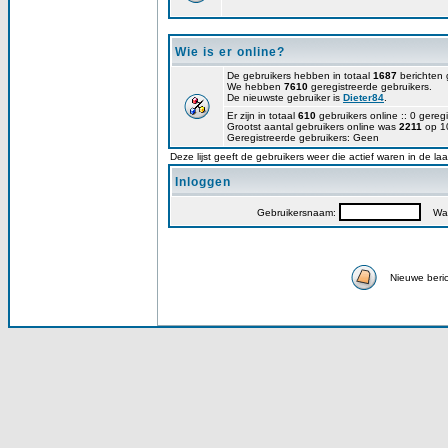
Wie is er online?
De gebruikers hebben in totaal
1687
berichten 
We hebben
7610
geregistreerde gebruikers.
De nieuwste gebruiker is
Dieter84
.
Er zijn in totaal
610
gebruikers online :: 0 gere
Grootst aantal gebruikers online was
2211
op 10
Geregistreerde gebruikers: Geen
Deze lijst geeft de gebruikers weer die actief waren in de la
Inloggen
Gebruikersnaam:
Wac
Nieuwe beri