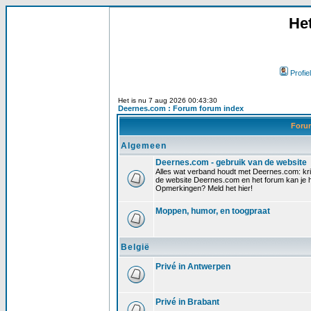
He
Profiel
Het is nu 7 aug 2026 00:43:30
Deernes.com : Forum forum index
For
Algemeen
Deernes.com - gebruik van de website
Alles wat verband houdt met Deernes.com: krit
de website Deernes.com en het forum kan je h
Opmerkingen? Meld het hier!
Moppen, humor, en toogpraat
België
Privé in Antwerpen
Privé in Brabant