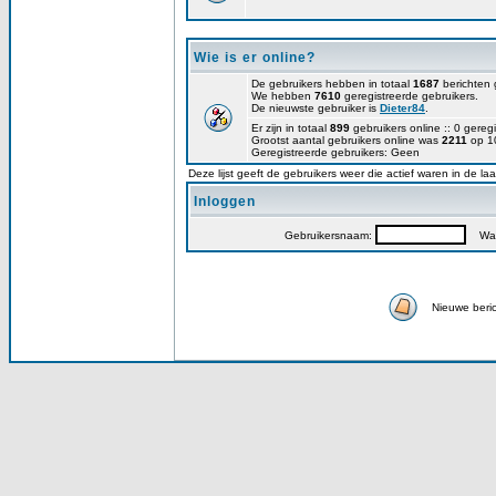
Wie is er online?
De gebruikers hebben in totaal
1687
berichten 
We hebben
7610
geregistreerde gebruikers.
De nieuwste gebruiker is
Dieter84
.
Er zijn in totaal
899
gebruikers online :: 0 gere
Grootst aantal gebruikers online was
2211
op 10
Geregistreerde gebruikers: Geen
Deze lijst geeft de gebruikers weer die actief waren in de la
Inloggen
Gebruikersnaam:
Wac
Nieuwe beri