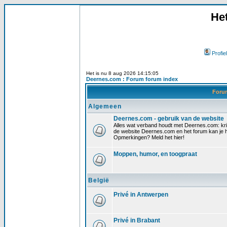
He
Profiel
Het is nu 8 aug 2026 14:15:05
Deernes.com : Forum forum index
For
Algemeen
Deernes.com - gebruik van de website
Alles wat verband houdt met Deernes.com: krit
de website Deernes.com en het forum kan je h
Opmerkingen? Meld het hier!
Moppen, humor, en toogpraat
België
Privé in Antwerpen
Privé in Brabant