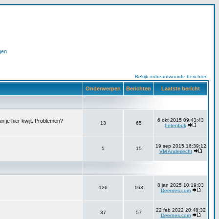
gen
Bekijk onbeantwoorde berichten
Onderwerpen
Berichten
Laatste bericht
6 okt 2015 09:43:43
n je hier kwijt. Problemen?
13
65
hetenbuk
19 sep 2015 16:39:12
5
15
VM Anderlecht
8 jan 2025 10:19:03
126
163
Deernes.com
22 feb 2022 20:48:32
37
57
Deernes.com