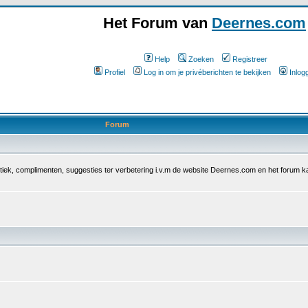
Het Forum van
Deernes.com
Help
Zoeken
Registreer
Profiel
Log in om je privéberichten te bekijken
Inlog
Forum
iek, complimenten, suggesties ter verbetering i.v.m de website Deernes.com en het forum ka