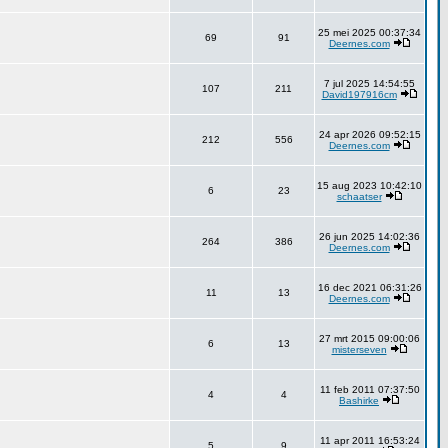
25 mei 2025 00:37:34
69
91
Deernes.com
7 jul 2025 14:54:55
107
211
David197916cm
24 apr 2026 09:52:15
212
556
Deernes.com
15 aug 2023 10:42:10
6
23
schaatser
26 jun 2025 14:02:36
264
386
Deernes.com
16 dec 2021 06:31:26
11
13
Deernes.com
27 mrt 2015 09:00:06
6
13
misterseven
11 feb 2011 07:37:50
4
4
Bashirke
11 apr 2011 16:53:24
5
9