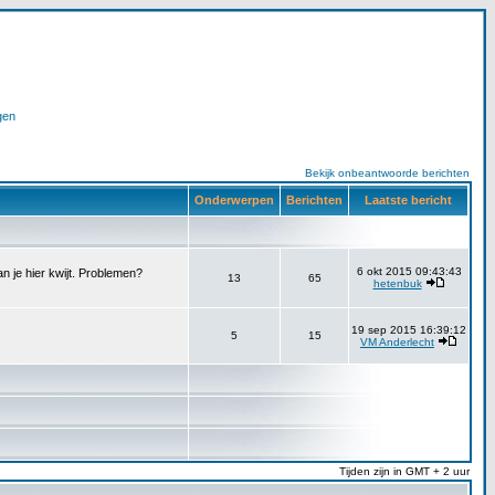
gen
Bekijk onbeantwoorde berichten
Onderwerpen
Berichten
Laatste bericht
6 okt 2015 09:43:43
n je hier kwijt. Problemen?
13
65
hetenbuk
19 sep 2015 16:39:12
5
15
VM Anderlecht
Tijden zijn in GMT + 2 uur