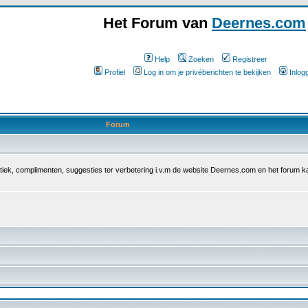
Het Forum van
Deernes.com
Help
Zoeken
Registreer
Profiel
Log in om je privéberichten te bekijken
Inlog
Forum
iek, complimenten, suggesties ter verbetering i.v.m de website Deernes.com en het forum ka