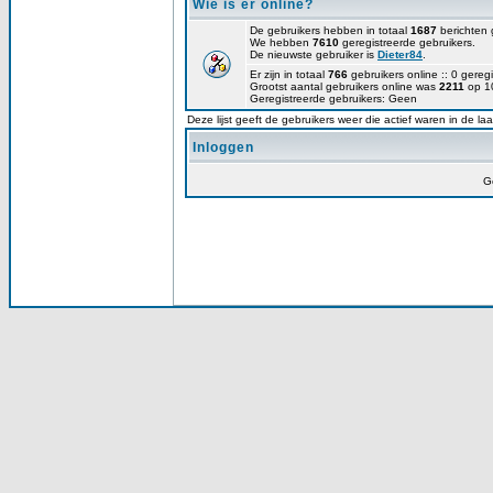
Wie is er online?
De gebruikers hebben in totaal
1687
berichten 
We hebben
7610
geregistreerde gebruikers.
De nieuwste gebruiker is
Dieter84
.
Er zijn in totaal
766
gebruikers online :: 0 gere
Grootst aantal gebruikers online was
2211
op 10
Geregistreerde gebruikers: Geen
Deze lijst geeft de gebruikers weer die actief waren in de la
Inloggen
G