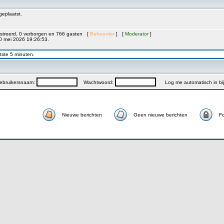
geplaatst.
gistreerd, 0 verborgen en 766 gasten [
Beheerder
] [
Moderator
]
 mei 2026 19:26:53.
atste 5 minuten.
ebruikersnaam:
Wachtwoord:
Log me automatisch in bij
Nieuwe berichten
Geen nieuwe berichten
Fo