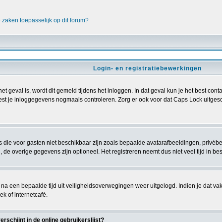
e zaken toepasselijk op dit forum?
Login- en registratiebewerkingen
het geval is, wordt dit gemeld tijdens het inloggen. In dat geval kun je het best c
est je inloggegevens nogmaals controleren. Zorg er ook voor dat Caps Lock uitgescha
es die voor gasten niet beschikbaar zijn zoals bepaalde avatarafbeeldingen, privé
 de overige gegevens zijn optioneel. Het registreren neemt dus niet veel tijd in bes
 na een bepaalde tijd uit veiligheidsoverwegingen weer uitgelogd. Indien je dat vakje
ek of internetcafé.
schijnt in de online gebruikerslijst?