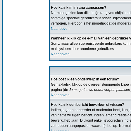
Hoe kan ik mijn rang aanpassen?
Normaal gezien kan dit niet (je rang verschijnt ond
sommige speciale gebruikers te tonen, bijvoorbee
verhogen. Hierdoor is het mogelijk dat de moderat
Naar boven
Wanneer ik klik op de e-mail van een gebruiker 
Sorry, maar alleen geregistreerde gebruikers kunn
mailsysteem door anonieme gebruikers.
Naar boven
Hoe post ik een onderwerp in een forum?
Gemakkelijk; klik op de overeenstemmende knop in
pagina (de
Je mag nieuwe onderwerpen plaatsen, 
Naar boven
Hoe kan ik een bericht bewerken of wissen?
Indien je geen beheerder of moderator bent, kun j
van het te wijzigen bericht. Indien iemand reeds ge
bewerkt hebt aan. Dit komt enkel tevoorschijn ind
ze hebben aangepast en waarom). Let op: Normale