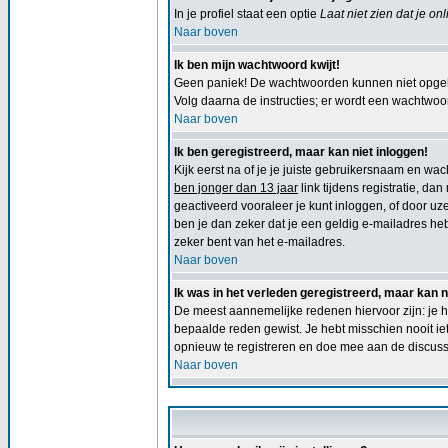
In je profiel staat een optie
Laat niet zien dat je on
Naar boven
Ik ben mijn wachtwoord kwijt!
Geen paniek! De wachtwoorden kunnen niet opgeha
Volg daarna de instructies; er wordt een wachtwoord
Naar boven
Ik ben geregistreerd, maar kan niet inloggen!
Kijk eerst na of je je juiste gebruikersnaam en w
ben jonger dan 13 jaar
link tijdens registratie, da
geactiveerd vooraleer je kunt inloggen, of door uze
ben je dan zeker dat je een geldig e-mailadres he
zeker bent van het e-mailadres.
Naar boven
Ik was in het verleden geregistreerd, maar kan 
De meest aannemelijke redenen hiervoor zijn: je h
bepaalde reden gewist. Je hebt misschien nooit ie
opnieuw te registreren en doe mee aan de discuss
Naar boven