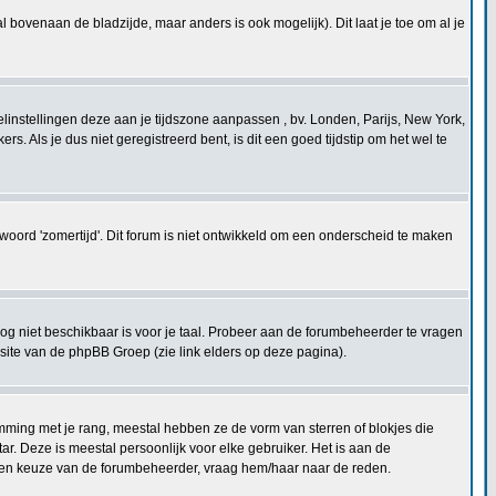
l bovenaan de bladzijde, maar anders is ook mogelijk). Dit laat je toe om al je
ofielinstellingen deze aan je tijdszone aanpassen , bv. Londen, Parijs, New York,
 Als je dus niet geregistreerd bent, is dit een goed tijdstip om het wel te
ntwoord 'zomertijd'. Dit forum is niet ontwikkeld om een onderscheid te maken
og niet beschikbaar is voor je taal. Probeer aan de forumbeheerder te vragen
bsite van de phpBB Groep (zie link elders op deze pagina).
mming met je rang, meestal hebben ze de vorm van sterren of blokjes die
r. Deze is meestal persoonlijk voor elke gebruiker. Het is aan de
t een keuze van de forumbeheerder, vraag hem/haar naar de reden.