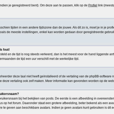
(indien je geregistreerd bent). Om deze aan te passen, klik op de
Profiel
link (meesta
misschien tijden in een andere tijdszone dan de jouwe. Als dit zo is, moet je in je pr
als de meeste instellingen, enkel kan worden gedaan door geregistreerde gebruikers.
s fout!
gesteld en de tijd is nog steeds verkeerd, dan is het meest voor de hand liggende a
ermaanden de tijd een uur verschilt met de werkelijke tijd.
eerder deze taal niet heeft geïnstalleerd of de vertaling van de phpBB-software n
kun je deze vertaling ook zelf maken. Meer informatie kan gevonden worden op de we
bruikersnaam?
uikersnaam bij het bekijken van posts. De eerste is een afbeelding in overeenste
s op het forum. Daaronder staat een grotere afbeelding, beter bekend als een avata
ze te geven aan beschikbare avatars. Indien je geen avatars kunt gebruiken is di