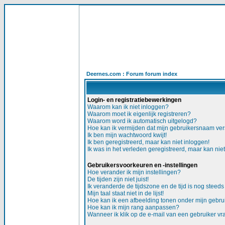
Deernes.com : Forum forum index
Login- en registratiebewerkingen
Waarom kan ik niet inloggen?
Waarom moet ik eigenlijk registreren?
Waarom word ik automatisch uitgelogd?
Hoe kan ik vermijden dat mijn gebruikersnaam versc
Ik ben mijn wachtwoord kwijt!
Ik ben geregistreerd, maar kan niet inloggen!
Ik was in het verleden geregistreerd, maar kan nie
Gebruikersvoorkeuren en -instellingen
Hoe verander ik mijn instellingen?
De tijden zijn niet juist!
Ik veranderde de tijdszone en de tijd is nog steeds 
Mijn taal staat niet in de lijst!
Hoe kan ik een afbeelding tonen onder mijn gebr
Hoe kan ik mijn rang aanpassen?
Wanneer ik klik op de e-mail van een gebruiker v