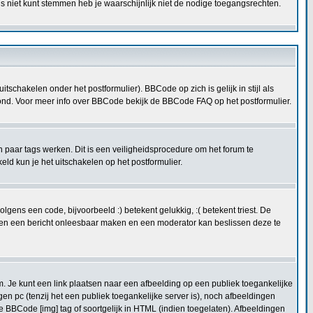
s niet kunt stemmen heb je waarschijnlijk niet de nodige toegangsrechten.
schakelen onder het postformulier). BBCode op zich is gelijk in stijl als
etoond. Voor meer info over BBCode bekijk de BBCode FAQ op het postformulier.
n paar tags werken. Dit is een veiligheidsprocedure om het forum te
 kun je het uitschakelen op het postformulier.
ens een code, bijvoorbeeld :) betekent gelukkig, :( betekent triest. De
kunnen een bericht onleesbaar maken en een moderator kan beslissen deze te
. Je kunt een link plaatsen naar een afbeelding op een publiek toegankelijke
en pc (tenzij het een publiek toegankelijke server is), noch afbeeldingen
e BBCode [img] tag of soortgelijk in HTML (indien toegelaten). Afbeeldingen