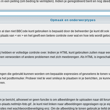
n een peiling (om bedrog te vermijden). Indien je geregistreerd bent en nog steed
Opmaak en onderwerptypes
al dan niet BBCode kunt gebruiken is bepaald door de beheerder (je kunt dit ook uit
in plaats van < en > en het geeft een betere controle over wat en hoe iets wordt g
zij hebben er volledige controle over. Indien je HTML kunt gebruiken zullen maar ee
 verwoesten of andere problemen met zich meebrengen. Als HTML is ingeschakeld
ingen die gebruikt kunnen worden om bepaalde expressies of gevoelens te tonen volg
a het postformulier. Probeer niet te veel smileys te plaatsen in je berichten, ze 
eren.
e bericht, alhoewel er geen functie is om afbeeldingen te uploaden naar dit forum
laats.net/mijn-foto.gif. Je kunt niet linken naar afbeeldingen opgeslagen op je eig
sites met wachtwoordbeveiliging enz. Om de afbeelding te tonen gebruik je liefst d