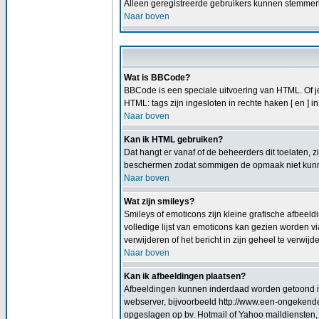
Alleen geregistreerde gebruikers kunnen stemmen i
Naar boven
Wat is BBCode?
BBCode is een speciale uitvoering van HTML. Of je 
HTML: tags zijn ingesloten in rechte haken [ en ] 
Naar boven
Kan ik HTML gebruiken?
Dat hangt er vanaf of de beheerders dit toelaten, 
beschermen zodat sommigen de opmaak niet kunnen
Naar boven
Wat zijn smileys?
Smileys of emoticons zijn kleine grafische afbeeld
volledige lijst van emoticons kan gezien worden vi
verwijderen of het bericht in zijn geheel te verwijd
Naar boven
Kan ik afbeeldingen plaatsen?
Afbeeldingen kunnen inderdaad worden getoond in j
webserver, bijvoorbeeld http://www.een-ongekende-p
opgeslagen op bv. Hotmail of Yahoo maildiensten, 