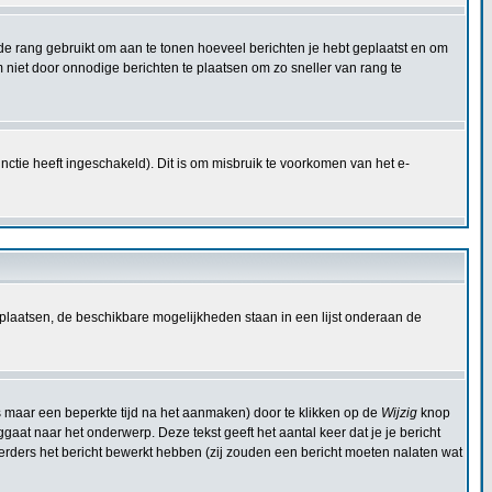
dt de rang gebruikt om aan te tonen hoeveel berichten je hebt geplaatst en om
niet door onnodige berichten te plaatsen om zo sneller van rang te
ctie heeft ingeschakeld). Dit is om misbruik te voorkomen van het e-
plaatsen, de beschikbare mogelijkheden staan in een lijst onderaan de
s maar een beperkte tijd na het aanmaken) door te klikken op de
Wijzig
knop
ggaat naar het onderwerp. Deze tekst geeft het aantal keer dat je je bericht
eerders het bericht bewerkt hebben (zij zouden een bericht moeten nalaten wat