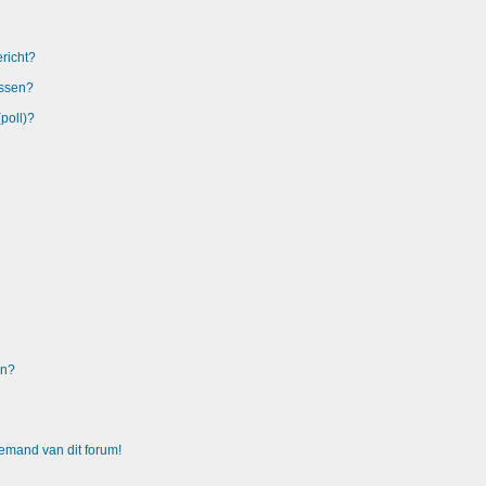
richt?
issen?
poll)?
en?
emand van dit forum!