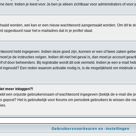
line bent
. Indien je kiest voor
Ja
ben je alleen zichtbaar voor administrators of voor 
ald worden, wel kan er een nieuw wachtwoord aangemaakt worden. Om dit te doen 
 opgestuurd naar het e-mailadres dat in je profiel staat.
achtwoord hebt ingegeven. Indien deze goed zijn, kunnen er een of twee zaken gebe
n moet je de instructies volgen. Indien dit niet het geval is, dan moet je account g
lf of door beheerders. Bij registratie wordt dit ook vermeld. Indien je een e-mail h
bt ingevuld? Een reden waarom activatie nodig is, is de mogelijkheid om misbruik
niet meer inloggen?!
ebt een onjuiste gebruikersnaam of wachtwoord ingegeven (bekijk de e-mail die je 
ts gepost? Het is gebruikelijk voor forums om periodiek gebruikers te wissen die 
ies.
Gebruikersvoorkeuren en -instellingen