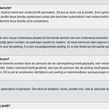
 bericht?
moet je eerst een onderschrift aanmaken. Dit kun je doen via je profiel. Eens gem
e profiel deze functie aankruisen zodat alle berichten automatisch met onderschrift
bericht deze functie uit te schakelen).
e een nieuw onderwerp plaatst (of het eerste bericht van een onderwerp bewerkt, a
chijnlijk geen rechten om peilingen (polls) te maken). Je moet eerst een titel ingeven
len voor de peiling, 0 is een eeuwigdurende peiling. Er is een limiet op het aantal o
wissen?
kel bewerkt worden door de persoon die de opiniepeiling heeft geplaatst, een moder
gelinkt). Indien niemand heeft gestemd, dan kan de persoon die de peiling heeft ge
. Dit is om te voorkomen dat tijdens een peiling er beïnvloedbare aanpassingen 
ebruikers of groepen. Om deze te bekijken, lezen, posten enz. heb je speciale 
 (poll)?