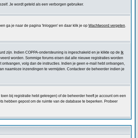
jezelf. Je wordt geteld als een verborgen gebruiker.
ga je naar de pagina 'Inloggen' en daar klik je op
Wachtwoord vergeten
.
urd zijn. Indien COPPA-ondersteuning is ingeschakeld en je klikte op de
Ik
eactiveerd worden. Sommige forums eisen dat alle nieuwe registraties worden
ebt ontvangen, volg dan de instructies. Indien je geen e-mail hebt ontvangen,
 van naamloze inzendingen te vermijden. Contacteer de beheerder indien je
toen bij registratie hebt gekregen) of de beheerder heeft je account om een
niets hebben gepost om de ruimte van de database te beperken. Probeer