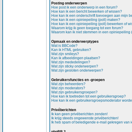
Posting onderwerpen
Hoe post ik een onderwerp in een forum?
Hoe kan ik een bericht bewerken of wissen?
Hoe kan ik een onderschrift toevoegen aan mijn be
Hoe kan ik een opiniepeiling (poll) maken?
Hoe kan ik een opiniepeiling (poll) bewerken of w
Waarom krijg ik geen toegang tot een forum?
Waarom kan ik niet stemmen in een opiniepeiling (
Opmaak en onderwerptypes
Wat is BBCode?
Kan ik HTML gebruiken?
Wat zijn smileys?
Kan ik afbeeldingen plaatsen?
Wat zijn mededelingen?
Wat zijn sticky onderwerpen?
Wat zijn gesloten onderwerpen?
Gebruikersfuncties en -groepen
Wat zijn beheerders?
Wat zijn moderators?
Wat zijn gebruikersgroepen?
Hoe kan ik toetreden tot een gebruikersgroep?
Hoe kan ik een gebruikersgroepsmoderator word
Privéberichten
Ik kan geen privéberichten zenden!
Ik krijg steeds ongewenste privéberichten!
Ik heb spam of beledigende e-mail gekregen van i
phpBB 2