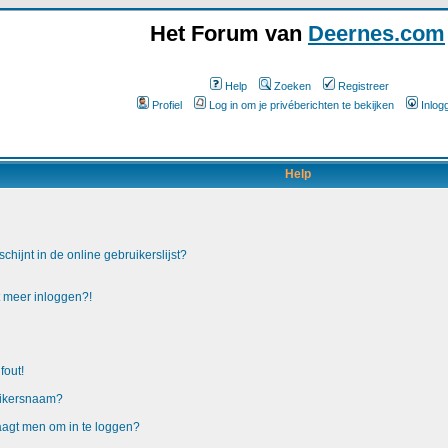
Het Forum van
Deernes.com
Help
Zoeken
Registreer
Profiel
Log in om je privéberichten te bekijken
Inlog
Help
hijnt in de online gebruikerslijst?
t meer inloggen?!
fout!
uikersnaam?
raagt men om in te loggen?