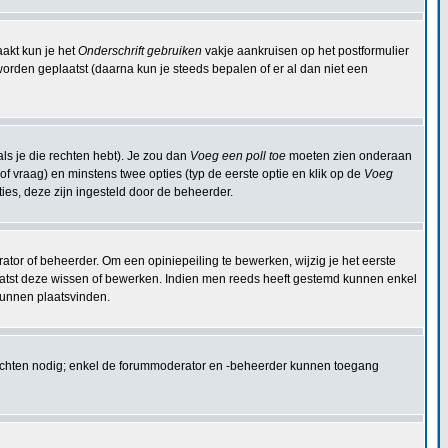
aakt kun je het
Onderschrift gebruiken
vakje aankruisen op het postformulier
 worden geplaatst (daarna kun je steeds bepalen of er al dan niet een
ls je die rechten hebt). Je zou dan
Voeg een poll toe
moeten zien onderaan
 (of vraag) en minstens twee opties (typ de eerste optie en klik op de
Voeg
pties, deze zijn ingesteld door de beheerder.
ator of beheerder. Om een opiniepeiling te bewerken, wijzig je het eerste
plaatst deze wissen of bewerken. Indien men reeds heeft gestemd kunnen enkel
kunnen plaatsvinden.
rechten nodig; enkel de forummoderator en -beheerder kunnen toegang