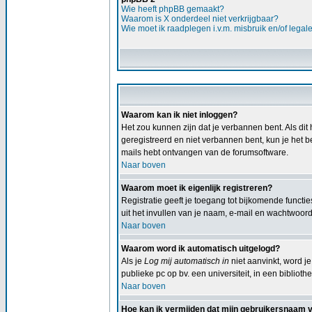
Wie heeft phpBB gemaakt?
Waarom is X onderdeel niet verkrijgbaar?
Wie moet ik raadplegen i.v.m. misbruik en/of legal
Waarom kan ik niet inloggen?
Het zou kunnen zijn dat je verbannen bent. Als dit 
geregistreerd en niet verbannen bent, kun je het b
mails hebt ontvangen van de forumsoftware.
Naar boven
Waarom moet ik eigenlijk registreren?
Registratie geeft je toegang tot bijkomende functi
uit het invullen van je naam, e-mail en wachtwoord,
Naar boven
Waarom word ik automatisch uitgelogd?
Als je
Log mij automatisch in
niet aanvinkt, word je
publieke pc op bv. een universiteit, in een bibliothe
Naar boven
Hoe kan ik vermijden dat mijn gebruikersnaam ver