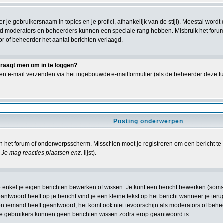
er je gebruikersnaam in topics en je profiel, afhankelijk van de stijl). Meestal wor
ld moderators en beheerders kunnen een speciale rang hebben. Misbruik het forum 
or of beheerder het aantal berichten verlaagd.
vraagt men om in te loggen?
en e-mail verzenden via het ingebouwde e-mailformulier (als de beheerder deze fun
Posting onderwerpen
 het forum of onderwerpsscherm. Misschien moet je registreren om een bericht te 
Je mag reacties plaatsen enz.
lijst).
e enkel je eigen berichten bewerken of wissen. Je kunt een bericht bewerken (som
antwoord heeft op je bericht vind je een kleine tekst op het bericht wanneer je teru
ien iemand heeft geantwoord, het komt ook niet tevoorschijn als moderators of beh
 gebruikers kunnen geen berichten wissen zodra erop geantwoord is.